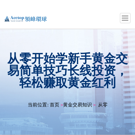
从零开始学新手黄金交
易简单技巧长线投资，
轻松赚取黄金红利
当前位置:
首页
黄金交易知识
从零开始学新手
>
>